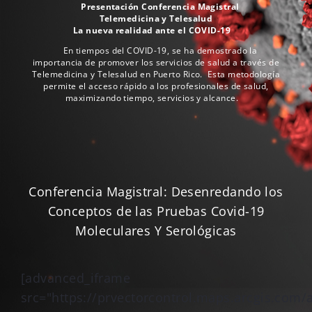
Presentación Conferencia Magistral
Telemedicina y Telesalud
La nueva realidad ante el COVID-19
En tiempos del COVID-19, se ha demostrado la
importancia de promover los servicios de salud a través de
Telemedicina y Telesalud en Puerto Rico. Esta metodología
permite el acceso rápido a los profesionales de salud,
maximizando tiempo, servicios y alcance.
Conferencia Magistral: Desenredando los
Conceptos de las Pruebas Covid-19
Moleculares Y Serológicas
[advanced_iframe
src="https://prvectorcontrol.maps.arcgis.c