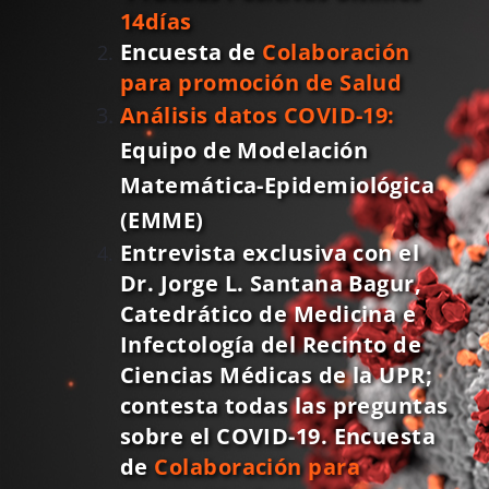
14días
Donar
Encuesta de
Colaboración
para promoción de Salud
Análisis datos COVID-19:
Equipo de Modelación
Matemática-Epidemiológica
(EMME)
Entrevista exclusiva con el
Dr. Jorge L. Santana Bagur,
Catedrático de Medicina e
Infectología del Recinto de
Ciencias Médicas de la UPR;
contesta todas las preguntas
sobre el COVID-19. Encuesta
de
Colaboración para