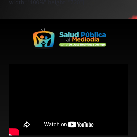
width="100%" height="720"]