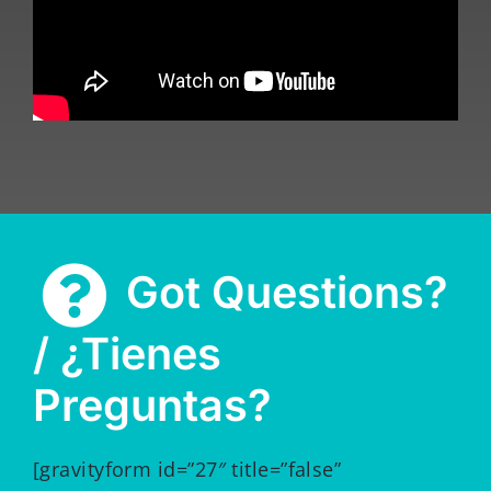
Got Questions?
/ ¿Tienes
Preguntas?
[gravityform id=”27″ title=”false”