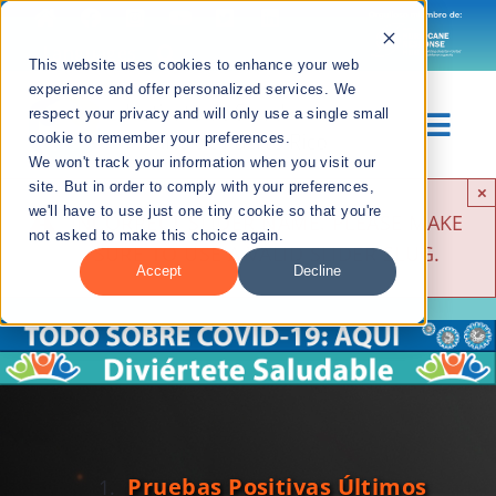
Skip
to
Languages
This website uses cookies to enhance your web
content
experience and offer personalized services. We
respect your privacy and will only use a single small
Togg
cookie to remember your preferences.
We won't track your information when you visit our
Navig
site. But in order to comply with your preferences,
×
Sobre Nosotros
we'll have to use just one tiny cookie so that you're
INCORRECT SLIDER NAME. PLEASE MAKE
not asked to make this choice again.
SURE TO USE A VALID SLIDER SLUG.
Divisiones
Accept
Decline
Recursos
Noticias
Contáctanos
Pruebas Positivas Últimos