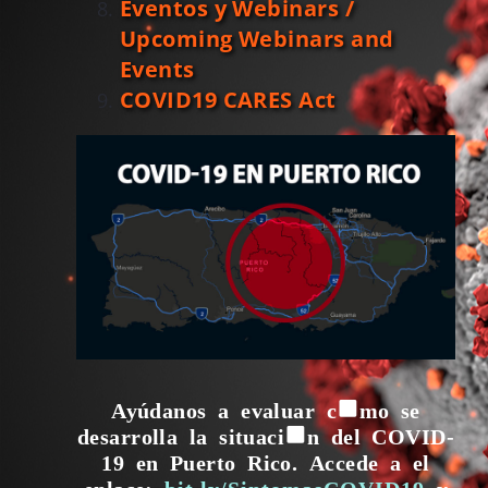
Eventos y Webinars /
Upcoming Webinars and
Events
COVID19 CARES Act
Ayúdanos a evaluar cómo se
desarrolla la situación del COVID-
19 en Puerto Rico.
Accede a el
enlace:
bit.ly/
SintomasCOVID19
y