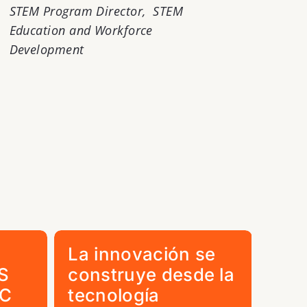
STEM Program Director, STEM
Education and Workforce
Development
La innovación se
Emp
S
construye desde la
apo
LC
tecnología
pre