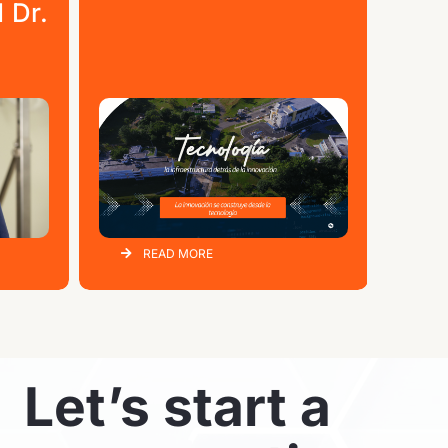
 Dr.
cre
READ MORE
Let’s start a