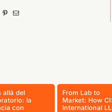
 allá del
From Lab to
ratorio: la
Market: How CI
ncia con
International L