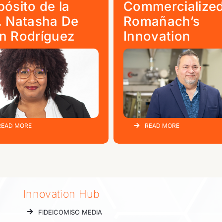
pósito de la
Commercialized
. Natasha De
Romañach’s
n Rodríguez
Innovation
READ MORE
READ MORE
Innovation Hub
FIDEICOMISO MEDIA