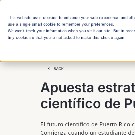
Skip
to
This website uses cookies to enhance your web experience and offer
RESEARCH
content
use a single small cookie to remember your preferences.
We won't track your information when you visit our site. But in orde
tiny cookie so that you're not asked to make this choice again.
We Cultivate
Talent Manageme
BACK
Apuesta estrat
RESEARCH & INNOVATION MEETUPS
científico de 
STEM EDUCATION & WORKFORCE
DEVELOPMENT
El futuro científico de Puerto Ric
Comienza cuando un estudiante des