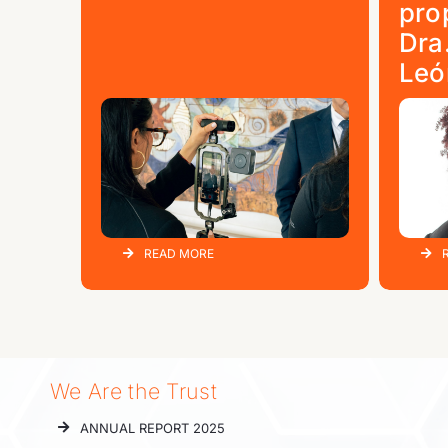
pro
Dra
Leó
READ MORE
We Are the Trust
ANNUAL REPORT 2025