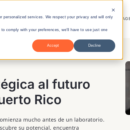
 personalized services. We respect your privacy and will only
ENTREPRENEURSHIP
PUBLIC HEALTH
TALENT MANAG
r to comply with your preferences, we'll have to use just one
Accept
Decline
nt
égica al futuro
Puerto Rico
o comienza mucho antes de un laboratorio.
cubre su potencial, encuentra