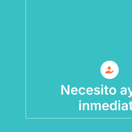
MÁS INFORMACIÓN
Necesito ayuda i
Línea PA
Ofrece consejería en crisis y apoyo em
LÍNEA PAS – ASSMCA
Prevención de Su
Necesito a
LÍNEA NACIONAL DE PREVENCIÓN D
inmedia