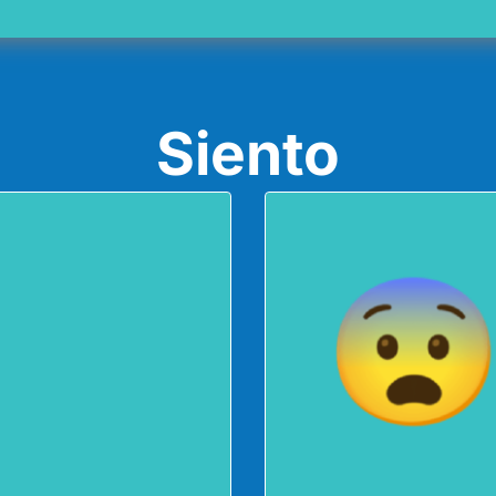
Siento
Ansieda
Estrés
ANSIEDAD
GENERALIZADA
ESTOY TAN
ESTRESADO/A
TRASTORNOS DE
ANSIEDAD