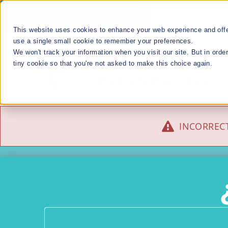
Skip
to
This website uses cookies to enhance your web experience and offer
content
use a single small cookie to remember your preferences.
We won't track your information when you visit our site. But in orde
tiny cookie so that you're not asked to make this choice again.
INCORRECT
División Enlace
Comunitario