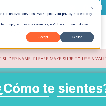
 personalized services. We respect your privacy and will only
r to comply with your preferences, we'll have to use just one
Sobre Nosotros
Divisiones
Recursos
Accept
Decline
 SLIDER NAME. PLEASE MAKE SURE TO USE A VALID
División de
Tecnologías en Salud
¿Cómo te sientes
y Preparación ante
Emergencias