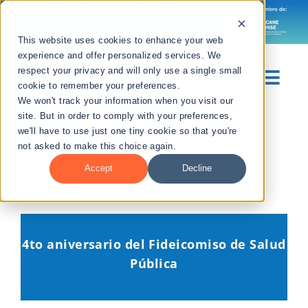
Skip
to
Languages
This website uses cookies to enhance your web
content
experience and offer personalized services. We
respect your privacy and will only use a single small
Togg
cookie to remember your preferences.
We won't track your information when you visit our
Navig
site. But in order to comply with your preferences,
Sobre Nosotros
we'll have to use just one tiny cookie so that you're
not asked to make this choice again.
Divisiones
Accept
Decline
Recursos
4to aniversario del Fideicomiso de Salud
Noticias
Pública
Contáctanos