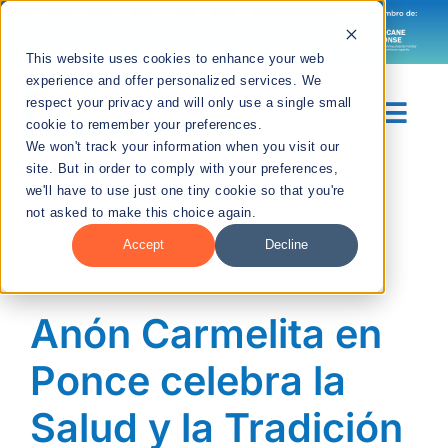
Skip
to
Languages
This website uses cookies to enhance your web
content
experience and offer personalized services. We
respect your privacy and will only use a single small
Togg
cookie to remember your preferences.
We won't track your information when you visit our
Navig
site. But in order to comply with your preferences,
Sobre Nosotros
we'll have to use just one tiny cookie so that you're
not asked to make this choice again.
Divisiones
Accept
Decline
Recursos
Anón Carmelita en
Noticias
Ponce celebra la
Salud y la Tradición
Contáctanos