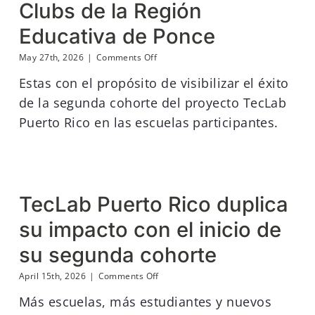
Clubs de la Región
Educativa de Ponce
on
May 27th, 2026
|
Comments Off
Rondas
Estas con el propósito de visibilizar el éxito
de
visitas
de la segunda cohorte del proyecto TecLab
a
Puerto Rico en las escuelas participantes.
TecLab
Clubs
de
la
Región
Educativa
de
TecLab Puerto Rico duplica
Ponce
su impacto con el inicio de
su segunda cohorte
on
April 15th, 2026
|
Comments Off
TecLab
Más escuelas, más estudiantes y nuevos
Puerto
Rico