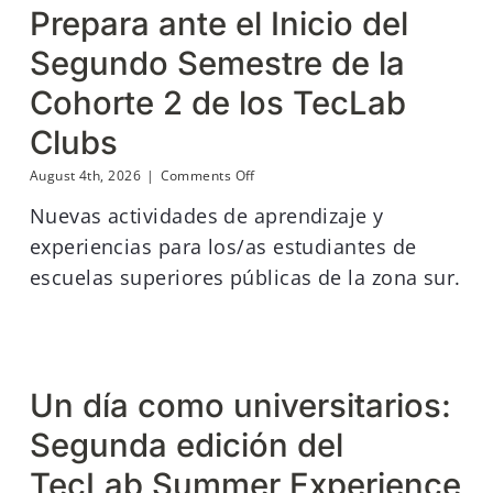
Prepara ante el Inicio del
Segundo Semestre de la
Cohorte 2 de los TecLab
Clubs
on
August 4th, 2026
|
Comments Off
TecLab
Nuevas actividades de aprendizaje y
Puerto
Rico
experiencias para los/as estudiantes de
se
escuelas superiores públicas de la zona sur.
Prepara
ante
el
Inicio
del
Segundo
Semestre
Un día como universitarios:
de
la
Segunda edición del
Cohorte
2
TecLab Summer Experience
de