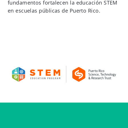
fundamentos fortalecen la educación STEM
duplica
en escuelas públicas de Puerto Rico.
su
impacto
con
el
inicio
de
su
segunda
cohorte