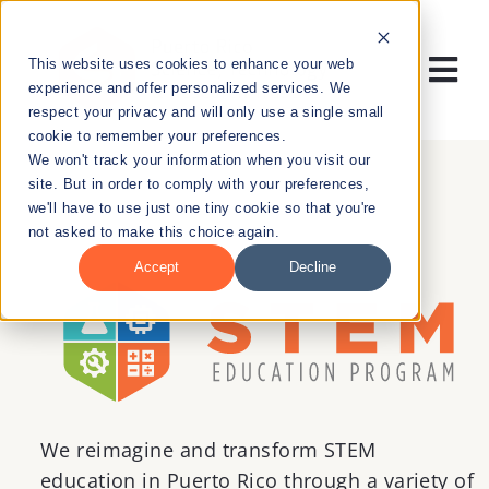
Skip
to
This website uses cookies to enhance your web
content
Tog
experience and offer personalized services. We
respect your privacy and will only use a single small
Nav
cookie to remember your preferences.
RESEARCH
We won't track your information when you visit our
site. But in order to comply with your preferences,
we'll have to use just one tiny cookie so that you're
ENTREPRENEURSHIP
not asked to make this choice again.
Accept
Decline
PUBLIC HEALTH
EDUCATION
NEWS & EVENTS
We reimagine and transform STEM
education in Puerto Rico
through
a variety of