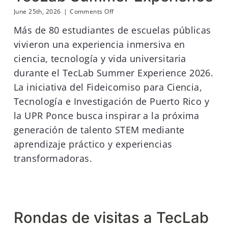
los
on
June 25th, 2026
|
Comments Off
TecLab
Un
Clubs
Más de 80 estudiantes de escuelas públicas
día
como
vivieron una experiencia inmersiva en
universitarios:
ciencia, tecnología y vida universitaria
Segunda
edición
durante el TecLab Summer Experience 2026.
del
TecLab
La iniciativa del Fideicomiso para Ciencia,
Summer
Tecnología e Investigación de Puerto Rico y
Experience
la UPR Ponce busca inspirar a la próxima
generación de talento STEM mediante
aprendizaje práctico y experiencias
transformadoras.
Rondas de visitas a TecLab