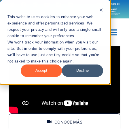
Skip
to
Languages
This website uses cookies to enhance your web
content
experience and offer personalized services. We
respect your privacy and will only use a single small
Togg
cookie to remember your preferences.
We won't track your information when you visit our
Navig
site. But in order to comply with your preferences,
Sobre Nosotros
we'll have to use just one tiny cookie so that you're
not asked to make this choice again.
Divisiones
Accept
Decline
Recursos
Noticias
CONOCE MÁS
Contáctanos