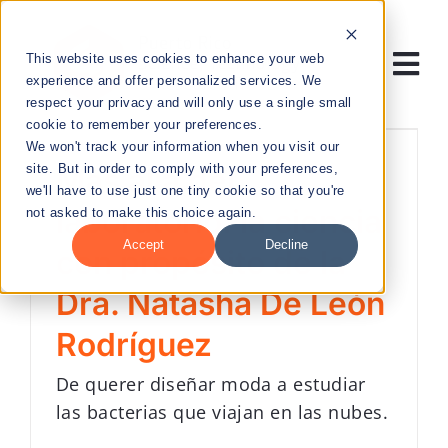
Skip
to
This website uses cookies to enhance your web
content
Tog
experience and offer personalized services. We
respect your privacy and will only use a single small
Nav
cookie to remember your preferences.
RESEARCH
We won't track your information when you visit our
site. But in order to comply with your preferences,
Más allá del
we'll have to use just one tiny cookie so that you're
ENTREPRENEURSHIP
laboratorio: la ciencia
not asked to make this choice again.
Accept
Decline
con propósito de la
PUBLIC HEALTH
Dra. Natasha De León
EDUCATION
Rodríguez
De querer diseñar moda a estudiar
NEWS & EVENTS
las bacterias que viajan en las nubes.