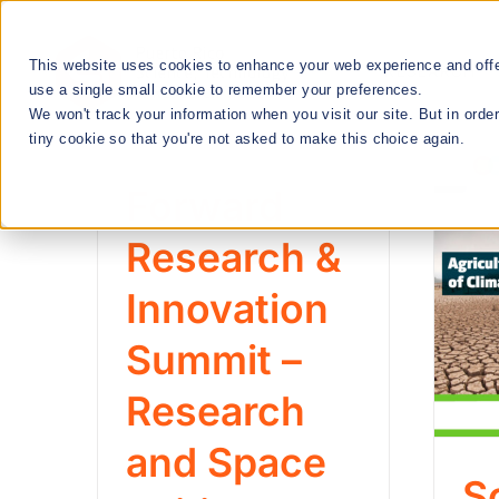
Skip
to
This website uses cookies to enhance your web experience and offer
RESEARCH
content
use a single small cookie to remember your preferences.
We won't track your information when you visit our site. But in orde
tiny cookie so that you're not asked to make this choice again.
We Cultivate
Forward
Talent Manageme
Research &
Innovation
RESEARCH & INNOVATION MEETUPS
Summit –
Research
STEM EDUCATION & WORKFORCE
DEVELOPMENT
and Space
S