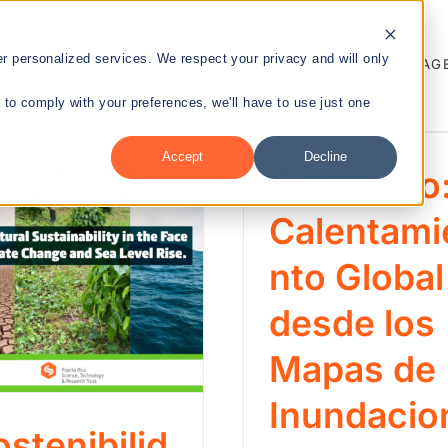
 personalized services. We respect your privacy and will only
ENTREPRENEURSHIP
PUBLIC HEALTH
TALENT MANAG
r to comply with your preferences, we'll have to use just one
Accept
Decline
Seminario
nt
Calentami
nto Global
desde los
Mapas de
Inundacio
ostenibilid