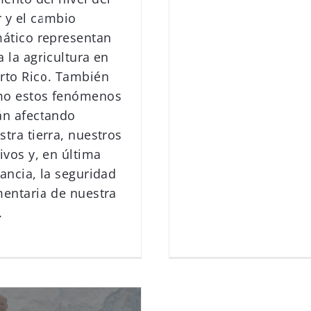
 y el cambio
mático representan
a la agricultura en
rto Rico. También
o estos fenómenos
án afectando
stra tierra, nuestros
tivos y, en última
tancia, la seguridad
mentaria de nuestra
.