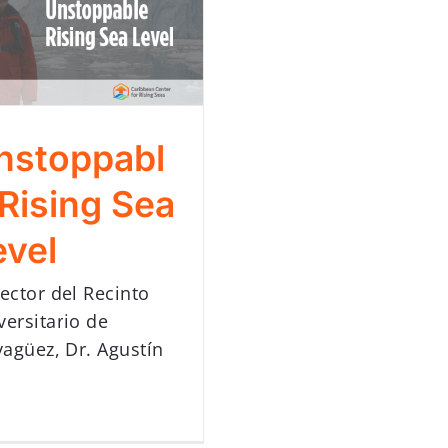
nstoppabl
 Rising Sea
evel
Rector del Recinto
versitario de
agüez, Dr. Agustín