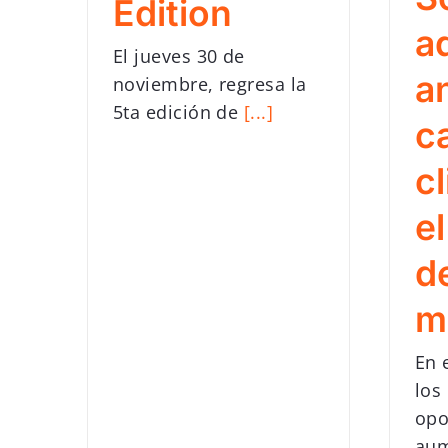
Edition
a
El jueves 30 de
an
noviembre, regresa la
5ta edición de
[...]
c
c
e
de
m
En 
los
opo
aum