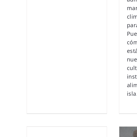
mar
cli
par
Pue
cóm
est
nue
cul
ins
ali
isla