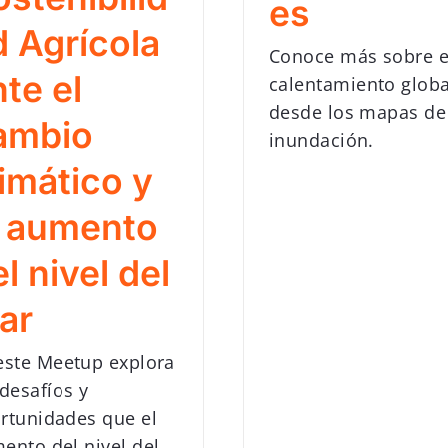
es
d Agrícola
Conoce más sobre e
te el
calentamiento globa
desde los mapas de
ambio
inundación.
limático y
l aumento
l nivel del
ar
este Meetup explora
 desafíos y
rtunidades que el
ento del nivel del