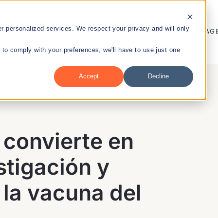
 personalized services. We respect your privacy and will only
ENTREPRENEURSHIP
PUBLIC HEALTH
TALENT MANAG
r to comply with your preferences, we'll have to use just one
Accept
Decline
nt
 convierte en
stigación y
 la vacuna del