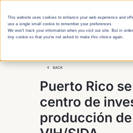
Skip
to
This website uses cookies to enhance your web experience and offer
RESEARCH
content
use a single small cookie to remember your preferences.
We won't track your information when you visit our site. But in orde
tiny cookie so that you're not asked to make this choice again.
We Cultivate
Talent Manageme
BACK
Puerto Rico se
RESEARCH & INNOVATION MEETUPS
centro de inve
STEM EDUCATION & WORKFORCE
producción de
DEVELOPMENT