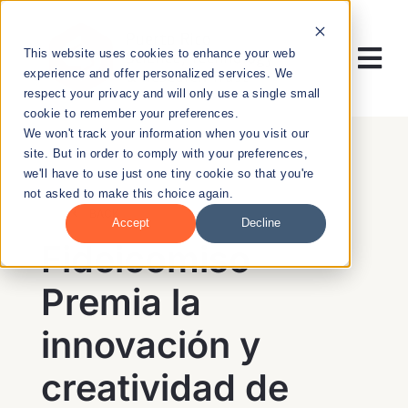
Skip
to
This website uses cookies to enhance your web
content
Tog
experience and offer personalized services. We
respect your privacy and will only use a single small
Nav
cookie to remember your preferences.
RESEARCH
We won't track your information when you visit our
site. But in order to comply with your preferences,
we'll have to use just one tiny cookie so that you're
ENTREPRENEURSHIP
not asked to make this choice again.
BACK
Accept
Decline
PUBLIC HEALTH
Fideicomiso
Premia la
EDUCATION
innovación y
NEWS & EVENTS
creatividad de