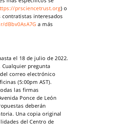
es más específicos se
ttps://prsciencetrust.org
) o
s contratistas interesados
m/r/dBbv0AsA7G
a más
asta el 18 de julio de 2022.
. Cualquier pregunta
del correo electrónico
ficinas (5:00pm AST).
todas las firmas
 Avenida Ponce de León
propuestas deberán
toria. Una copia original
ilidades del Centro de