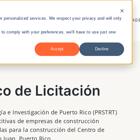
 personalized services. We respect your privacy and will only
ENTREPRENEURSHIP
PUBLIC HEALTH
TALENT MANAG
r to comply with your preferences, we'll have to use just one
Accept
Decline
nt
o de Licitación
ía e Investigación de Puerto Rico (PRSTRT)
titivas de empresas de construcción
das para la construcción del Centro de
 Juan, Puerto Rico.