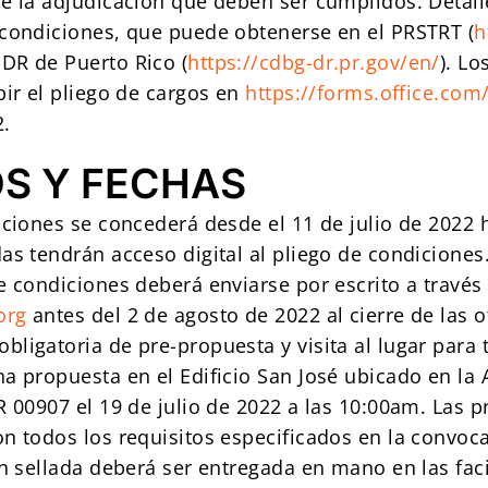
de la adjudicación que deben ser cumplidos. Detall
 condiciones, que puede obtenerse en el PRSTRT (
h
DR de Puerto Rico (
https://cdbg-dr.pr.gov/en/
). Lo
bir el pliego de cargos en
https://forms.office.co
2.
S Y FECHAS
iciones se concederá desde el 11 de julio de 2022 h
as tendrán acceso digital al pliego de condiciones
e condiciones deberá enviarse por escrito a través 
org
antes del 2 de agosto de 2022 al cierre de las o
ligatoria de pre-propuesta y visita al lugar para 
na propuesta en el Edificio San José ubicado en la
R 00907 el 19 de julio de 2022 a las 10:00am. Las 
n todos los requisitos especificados en la convoca
ón sellada deberá ser entregada en mano en las fac