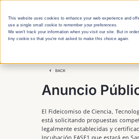
Skip
to
This website uses cookies to enhance your web experience and offer
RESEARCH
content
use a single small cookie to remember your preferences.
We won't track your information when you visit our site. But in orde
tiny cookie so that you're not asked to make this choice again.
We Cultivate
Talent Manageme
BACK
Anuncio Públic
RESEARCH & INNOVATION MEETUPS
El Fideicomiso de Ciencia, Tecnolog
STEM EDUCATION & WORKFORCE
está solicitando propuestas compe
DEVELOPMENT
legalmente establecidas y certifica
Incubación FASE1 que estará en San