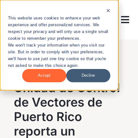
Skip
to
This website uses cookies to enhance your web
content
Tog
experience and offer personalized services. We
respect your privacy and will only use a single small
Nav
cookie to remember your preferences.
RESEARCH
We won't track your information when you visit our
site. But in order to comply with your preferences,
we'll have to use just one tiny cookie so that you're
ENTREPRENEURSHIP
not asked to make this choice again.
BACK
Accept
Decline
PUBLIC HEALTH
Unidad de Control
de Vectores de
EDUCATION
Puerto Rico
NEWS & EVENTS
reporta un