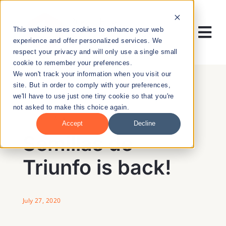
Skip
to
This website uses cookies to enhance your web
content
Tog
experience and offer personalized services. We
respect your privacy and will only use a single small
Nav
cookie to remember your preferences.
RESEARCH
We won't track your information when you visit our
site. But in order to comply with your preferences,
we'll have to use just one tiny cookie so that you're
ENTREPRENEURSHIP
not asked to make this choice again.
BACK
Accept
Decline
PUBLIC HEALTH
Semillas de
Triunfo is back!
EDUCATION
NEWS & EVENTS
July 27, 2020