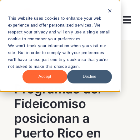
Skip
to
This website uses cookies to enhance your web
content
Tog
experience and offer personalized services. We
respect your privacy and will only use a single small
Nav
cookie to remember your preferences.
RESEARCH
We won't track your information when you visit our
site. But in order to comply with your preferences,
we'll have to use just one tiny cookie so that you're
ENTREPRENEURSHIP
not asked to make this choice again.
BACK
Accept
Decline
PUBLIC HEALTH
Programas del
Fideicomiso
EDUCATION
posicionan a
NEWS & EVENTS
Puerto Rico en