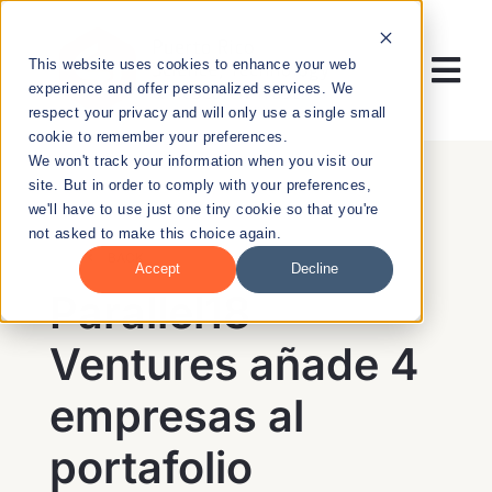
Skip
to
This website uses cookies to enhance your web
content
Tog
experience and offer personalized services. We
respect your privacy and will only use a single small
Nav
cookie to remember your preferences.
RESEARCH
We won't track your information when you visit our
site. But in order to comply with your preferences,
we'll have to use just one tiny cookie so that you're
ENTREPRENEURSHIP
not asked to make this choice again.
BACK
Accept
Decline
PUBLIC HEALTH
Parallel18
Ventures añade 4
EDUCATION
empresas al
NEWS & EVENTS
portafolio