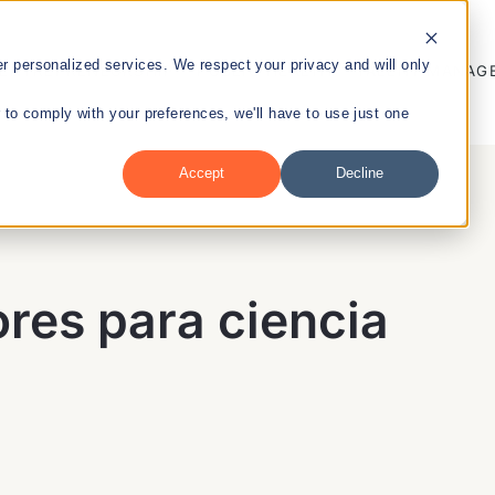
 personalized services. We respect your privacy and will only
ENTREPRENEURSHIP
PUBLIC HEALTH
TALENT MANAG
r to comply with your preferences, we'll have to use just one
Accept
Decline
nt
res para ciencia