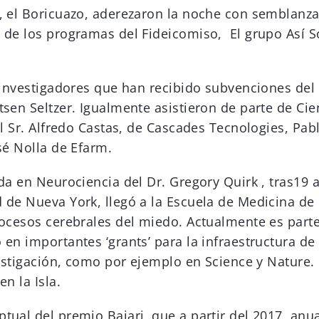
, el Boricuazo, aderezaron la noche con semblanzas
 de los programas del Fideicomiso, El grupo Así S
s investigadores que han recibido subvenciones del
sen Seltzer. Igualmente asistieron de parte de Ci
el Sr. Alfredo Castas, de Cascades Tecnologies, Pa
sé Nolla de Efarm.
da en Neurociencia del Dr. Gregory Quirk , tras19 
 de Nueva York, llegó a la Escuela de Medicina de
ocesos cerebrales del miedo. Actualmente es parte 
n importantes ‘grants’ para la infraestructura de l
nvestigación, como por ejemplo en Science y Natur
n la Isla.
tual del premio Bajari, que a partir del 2017, anu