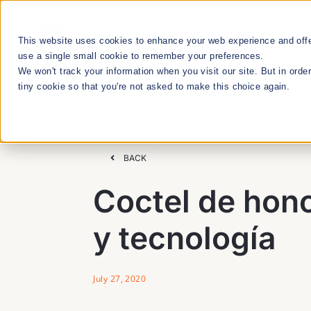
Skip
to
This website uses cookies to enhance your web experience and offer
RESEARCH
content
use a single small cookie to remember your preferences.
We won't track your information when you visit our site. But in orde
tiny cookie so that you're not asked to make this choice again.
We Cultivate
Talent Manageme
BACK
Coctel de hono
RESEARCH & INNOVATION MEETUPS
y tecnología
STEM EDUCATION & WORKFORCE
DEVELOPMENT
July 27, 2020