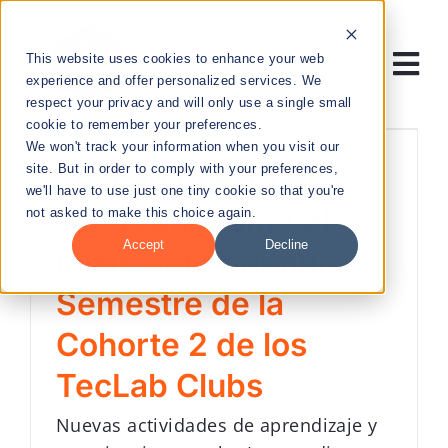
Skip
to
This website uses cookies to enhance your web
content
Tog
experience and offer personalized services. We
respect your privacy and will only use a single small
Nav
cookie to remember your preferences.
RESEARCH
We won't track your information when you visit our
site. But in order to comply with your preferences,
TecLab Puerto Rico
we'll have to use just one tiny cookie so that you're
ENTREPRENEURSHIP
se Prepara ante el
not asked to make this choice again.
Accept
Decline
Inicio del Segundo
PUBLIC HEALTH
Semestre de la
EDUCATION
Cohorte 2 de los
TecLab Clubs
NEWS & EVENTS
Nuevas actividades de aprendizaje y