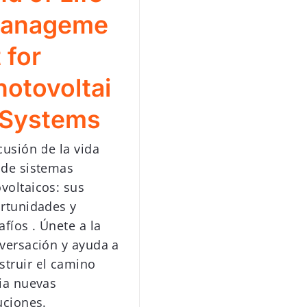
anageme
 for
hotovoltai
 Systems
cusión de la vida
l de sistemas
ovoltaicos: sus
rtunidades y
afíos . Únete a la
versación y ayuda a
struir el camino
ia nuevas
uciones.