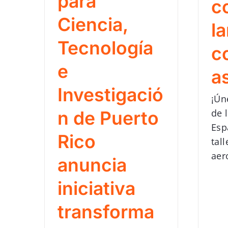
para
c
Ciencia,
l
Tecnología
c
e
a
Investigació
¡Ún
de 
n de Puerto
Esp
Rico
tal
aer
anuncia
iniciativa
transforma