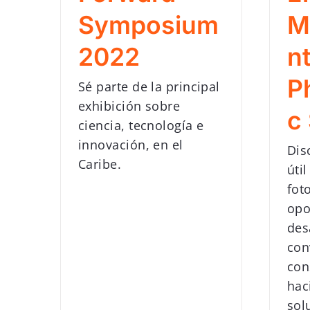
Symposium
M
2022
nt
P
Sé parte de la principal
exhibición sobre
c
ciencia, tecnología e
innovación, en el
Dis
Caribe.
úti
fot
opo
des
con
con
hac
sol