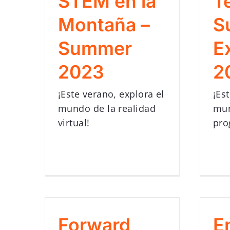
STEM en la
T
Montaña –
S
Summer
E
2023
2
¡Este verano, explora el
¡Es
mundo de la realidad
mun
virtual!
pro
Forward
E