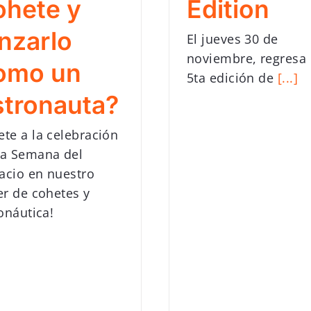
ohete y
Edition
anzarlo
El jueves 30 de
noviembre, regresa 
omo un
5ta edición de
[...]
stronauta?
ete a la celebración
la Semana del
acio en nuestro
ler de cohetes y
onáutica!