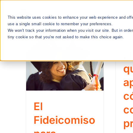
Skip
to
This website uses cookies to enhance your web experience and offer
RESEARCH
content
use a single small cookie to remember your preferences.
We won't track your information when you visit our site. But in orde
tiny cookie so that you're not asked to make this choice again.
We Cultivate
¿
Talent Manageme
q
a
RESEARCH & INNOVATION MEETUPS
c
El
c
STEM EDUCATION & WORKFORCE
DEVELOPMENT
Fideicomiso
p