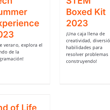
ech
STEM
ummer
Boxed Kit
xperience
2023
023
¡Una caja llena de
creatividad, diversi
te verano, explora el
habilidades para
do de la
resolver problemas
gramación!
construyendo!
nd of Life