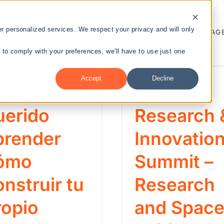
 personalized services. We respect your privacy and will only
ENTREPRENEURSHIP
PUBLIC HEALTH
TALENT MANAG
r to comply with your preferences, we'll have to use just one
Accept
Decline
Has
Forward
nt
uerido
Research 
prender
Innovatio
ómo
Summit –
onstruir tu
Research
ropio
and Spac