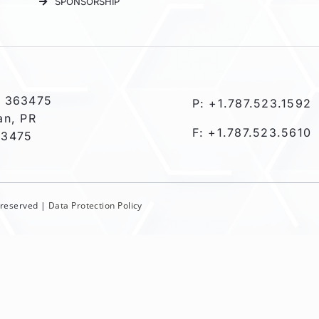
SPONSORSHIP
 363475
P: +1.787.523.1592
an, PR
F: +1.787.523.5610
-3475
s reserved |
Data Protection Policy